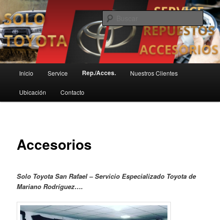
Ir
Servicio Técnico Toyota en San Rafael
al
Busc
contenido
principal
SoloToyota
Menú
Rep./Acces.
Inicio
Service
Nuestros Clientes
principal
Ubicación
Contacto
Accesorios
Solo Toyota San Rafael – Servicio Especializado Toyota de
Mariano Rodríguez….