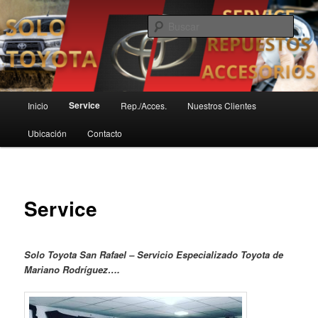
Ir
Servicio Técnico Toyota en San Rafael
al
Busc
contenido
principal
SoloToyota
Menú
Service
Inicio
Rep./Acces.
Nuestros Clientes
principal
Ubicación
Contacto
Service
Solo Toyota San Rafael – Servicio Especializado Toyota de
Mariano Rodríguez….